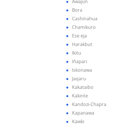
Awajún
Bora
Cashinahua
Chamikuro
Ese eja
Harakbut
Ikitu
Iñapari
Iskonawa
Jaqaru
Kakataibo
Kakinte
Kandozi-Chapra
Kapanawa
Kawki