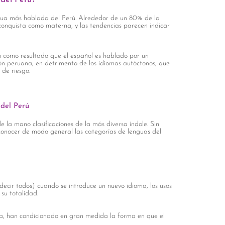
ngua más hablada del Perú. Alrededor de un 80% de la
 conquista como materna, y las tendencias parecen indicar
an como resultado que el español es hablado por un
n peruana, en detrimento de los idiomas autóctonos, que
de riesgo.
 del Perú
de la mano clasificaciones de la más diversa índole. Sin
conocer de modo general las categorías de lenguas del
cir todos) cuando se introduce un nuevo idioma, los usos
su totalidad.
ua, han condicionado en gran medida la forma en que el