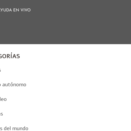
AYUDA EN VIVO
GORÍAS
s
o autónomo
deo
as
as del mundo