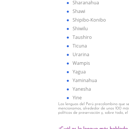
Sharanahua
Shawi
Shipibo-Konibo
Shiwilu
Taushiro
Ticuna
Urarina
Wampis
Yagua
Yaminahua
Yanesha
Yine
Las lenguas del Perú precolombino que se
mencionamos, alrededor de unas 100 más 
políticas de preservación y, sobre todo, el
¿Cuál es la lengua más hablada 