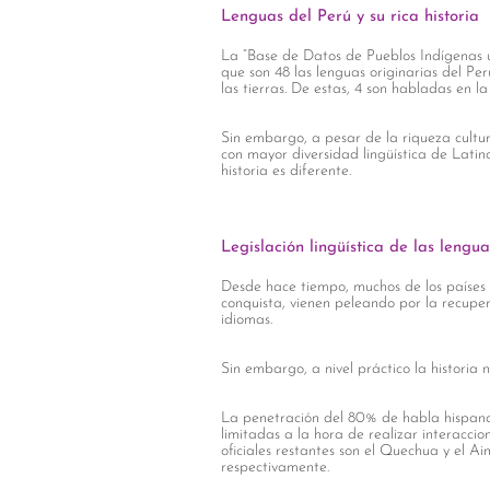
Lenguas del Perú y su rica historia
La “Base de Datos de Pueblos Indígenas u 
que son 48 las lenguas originarias del Pe
las tierras. De estas, 4 son habladas en l
Sin embargo, a pesar de la riqueza cultur
con mayor diversidad lingüística de Latin
historia es diferente.
Legislación lingüística de las lengu
Desde hace tiempo, muchos de los países 
conquista, vienen peleando por la recuper
idiomas.
Sin embargo, a nivel práctico la historia 
La penetración del 80% de habla hispana 
limitadas a la hora de realizar interaccio
oficiales restantes son el Quechua y el A
respectivamente.