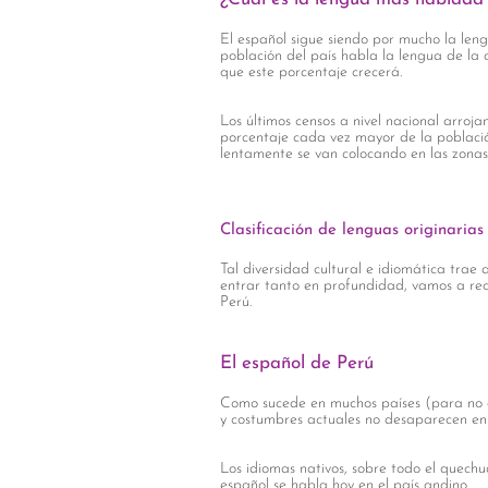
El español sigue siendo por mucho la le
población del país habla la lengua de la
que este porcentaje crecerá.
Los últimos censos a nivel nacional arroj
porcentaje cada vez mayor de la població
lentamente se van colocando en las zonas 
Clasificación de lenguas originarias
Tal diversidad cultural e idiomática trae 
entrar tanto en profundidad, vamos a re
Perú.
El español de Perú
Como sucede en muchos países (para no de
y costumbres actuales no desaparecen en 
Los idiomas nativos, sobre todo el quech
español se habla hoy en el país andino.