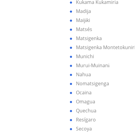
Kukama Kukamiria
Madija
Maijɨki
Matsés
Matsigenka
Matsigenka Montetokunir
Munichi
Murui-Muinanɨ
Nahua
Nomatsigenga
Ocaina
Omagua
Quechua
Resígaro
Secoya