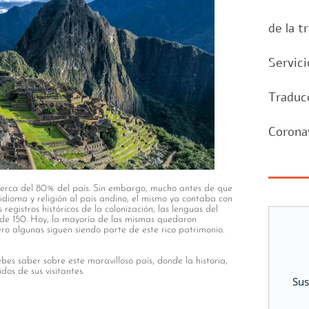
de la t
Servici
Traduc
Corona
cerca del 80% del país. Sin embargo, mucho antes de que
 idioma y religión al país andino, el mismo ya contaba con
 registros históricos de la colonización, las lenguas del
s de 150. Hoy, la mayoría de las mismas quedaron
ero algunas siguen siendo parte de este rico patrimonio.
bes saber sobre este maravilloso país, donde la historia,
dos de sus visitantes.
Sus