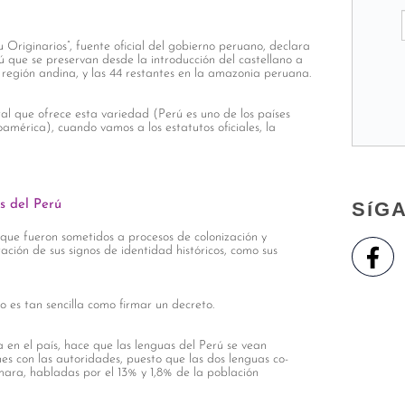
Originarios”, fuente oficial del gobierno peruano, declara
rú que se preservan desde la introducción del castellano a
a región andina, y las 44 restantes en la amazonia peruana.
al que ofrece esta variedad (Perú es uno de los países
oamérica), cuando vamos a los estatutos oficiales, la
as del Perú
SíG
que fueron sometidos a procesos de colonización y
ación de sus signos de identidad históricos, como sus
no es tan sencilla como firmar un decreto.
en el país, hace que las lenguas del Perú se vean
nes con las autoridades, puesto que las dos lenguas co-
imara, habladas por el 13% y 1,8% de la población