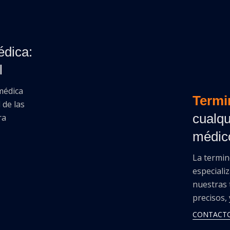
édica:
l
médica
Termi
 de las
cualqu
ra
médic
La termin
especiali
nuestras 
precisos,
CONTACT