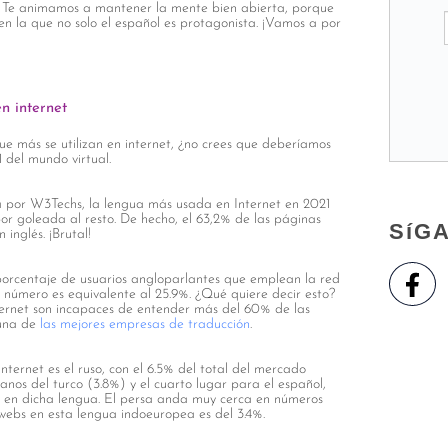
d. Te animamos a mantener la mente bien abierta, porque
 en la que no solo el español es protagonista. ¡Vamos a por
n internet
ue más se utilizan en internet, ¿no crees que deberíamos
 del mundo virtual.
a por W3Techs, la lengua más usada en Internet en 2021
or goleada al resto. De hecho, el 63,2% de las páginas
SíG
inglés. ¡Brutal!
porcentaje de usuarios angloparlantes que emplean la red
El número es equivalente al 25.9%. ¿Qué quiere decir esto?
ternet son incapaces de entender más del 60% de las
 una de
las mejores empresas de traducción
.
ternet es el ruso, con el 6.5% del total del mercado
anos del turco (3.8%) y el cuarto lugar para el español,
idos en dicha lengua. El persa anda muy cerca en números
 webs en esta lengua indoeuropea es del 3.4%.