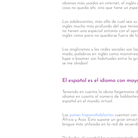
idiomas más usados en internet, el inglé
cosa no queda ahí, sino que tiene un espe
Los adolescentes, más allá de cuál sea su
inglés mucho más profundo del que tenían 
no tienen una especial sintonía con el ap
inglés como para no quedarse fuera de las
Los anglicismos y las redes sociales son lo
modo, palabras en inglés como mainstream,
hype o boomer son habituales entre la gr
se me olvidan!
El español es el idioma con mayo
Teniendo en cuenta la obvia hegemonía del
idioma en cuanto al número de hablantes 
español en el mundo virtual.
Los
países hispanohablantes
cuentan con 
África y Asia. Esto supone un gran atracti
lengua más utilizada en la red de acuerdo