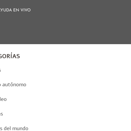
AYUDA EN VIVO
GORÍAS
s
o autónomo
deo
as
as del mundo