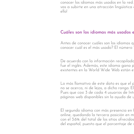
conocer los idiomas más usados en la re
vas a subirte en una atracción lingüística
ello!
Cuáles son los idiomas más usados e
Antes de conocer cuáles son los idiomas q
conocer cuál es el más usado? El número 1
De acuerdo con la información recopilad
fue el inglés. Además, este idioma gana p
existentes en la World Wide Web están en 
Lo más llamativo de este dato es que el 
no se acerca, ni de lejos, a dicho rango. 
Pues que casi 3 de cada 4 usuarios de In
páginas web disponibles sin la ayuda de
El segundo idioma con más presencia en In
online, quedando la tercera posición en m
con el 3.6% del total de los sitios ofrec
del español, puesto que el porcentaje de