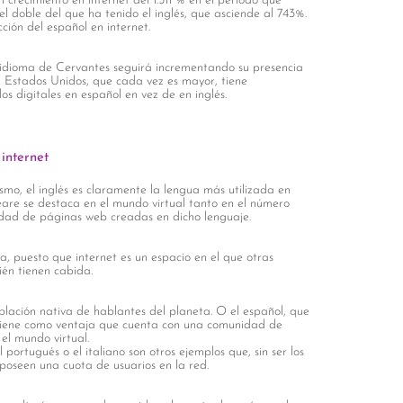
crecimiento en internet del 1.511 % en el período que
doble del que ha tenido el inglés, que asciende al 743%.
ción del español en internet.
l idioma de Cervantes seguirá incrementando su presencia
 Estados Unidos, que cada vez es mayor, tiene
os digitales en español en vez de en inglés.
 internet
o, el inglés es claramente la lengua más utilizada en
eare se destaca en el mundo virtual tanto en el número
idad de páginas web creadas en dicho lenguaje.
a, puesto que internet es un espacio en el que otras
én tienen cabida.
oblación nativa de hablantes del planeta. O el español, que
 tiene como ventaja que cuenta con una comunidad de
el mundo virtual.
l portugués o el italiano son otros ejemplos que, sin ser los
poseen una cuota de usuarios en la red.