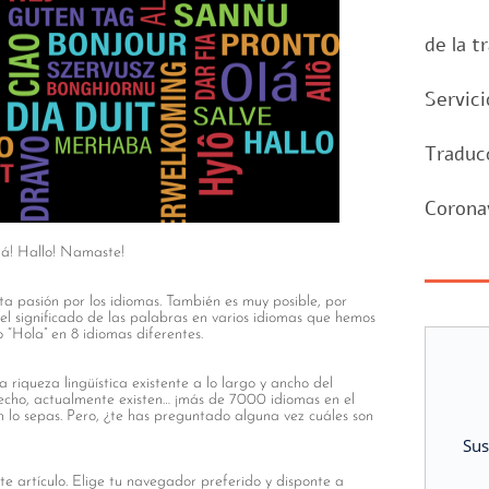
de la t
Servici
Traduc
Corona
lá! Hallo! Namaste!
rta pasión por los idiomas. También es muy posible, por
el significado de las palabras en varios idiomas que hemos
o “Hola” en 8 idiomas diferentes.
 riqueza lingüística existente a lo largo y ancho del
echo, actualmente existen… ¡más de 7000 idiomas en el
o sepas. Pero, ¿te has preguntado alguna vez cuáles son
Sus
e artículo. Elige tu navegador preferido y disponte a