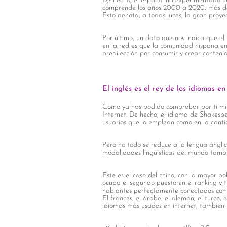
De hecho, el español ha experimentado un 
comprende los años 2000 a 2020, más del 
Esto denota, a todas luces, la gran proyec
Por último, un dato que nos indica que e
en la red es que la comunidad hispana en
predilección por consumir y crear contenid
El inglés es el rey de los idiomas en
Como ya has podido comprobar por ti mism
Internet. De hecho, el idioma de Shakesp
usuarios que lo emplean como en la cant
Pero no todo se reduce a la lengua ánglic
modalidades lingüísticas del mundo tambi
Este es el caso del chino, con la mayor p
ocupa el segundo puesto en el ranking y
hablantes perfectamente conectados con 
El francés, el árabe, el alemán, el turco, e
idiomas más usados en internet, también 