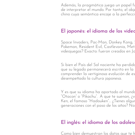
Además, la pragmática juega un papel f
de interpretar el mundo. Por tanto, el ob
chino cuya semántica encaje a la perfecc
El japonés: el idioma de los vide
Space Invaders, Pac-Man, Donkey Kong, Su
Pokemon, Resident Evil, Castlevania, Me
videojuegos? Exacto: fueron creados en J
Si bien el País del Sol naciente ha perdid
que su legado permanecerá escrito en la 
comprender la vertiginosa evolución de e
desempeñado la cultura japonesa.
Y es que su idioma ha aportado al mund
“Otacon” o “Pikachu”. A que te suenan, ¿
Ken, el famoso “Hadouken”… ¿Tienes algu
generaciones con el paso de los años? No
El inglés: el idioma de los adole
Como bien demuestran los datos que te he