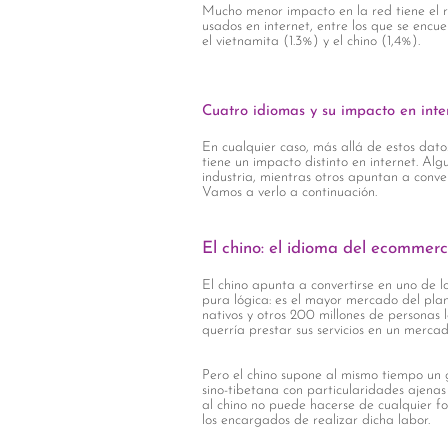
Mucho menor impacto en la red tiene el 
usados en internet, entre los que se encu
el vietnamita (1.3%) y el chino (1,4%).
Cuatro idiomas y su impacto en inte
En cualquier caso, más allá de estos dat
tiene un impacto distinto en internet. A
industria, mientras otros apuntan a conve
Vamos a verlo a continuación.
El chino: el idioma del ecommer
El chino apunta a convertirse en uno de
pura lógica: es el mayor mercado del plan
nativos y otros 200 millones de personas 
querría prestar sus servicios en un merca
Pero el chino supone al mismo tiempo un 
sino-tibetana con particularidades ajenas 
al chino no puede hacerse de cualquier fo
los encargados de realizar dicha labor.