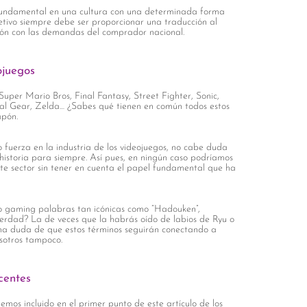
undamental en una cultura con una determinada forma
jetivo siempre debe ser proporcionar una traducción al
ión con las demandas del comprador nacional.
ojuegos
per Mario Bros, Final Fantasy, Street Fighter, Sonic,
tal Gear, Zelda… ¿Sabes qué tienen en común todos estos
apón.
o fuerza en la industria de los videojuegos, no cabe duda
historia para siempre. Así pues, en ningún caso podríamos
ste sector sin tener en cuenta el papel fundamental que ha
o gaming palabras tan icónicas como “Hadouken”,
verdad? La de veces que la habrás oído de labios de Ryu o
na duda de que estos términos seguirán conectando a
sotros tampoco.
scentes
mos incluido en el primer punto de este artículo de los