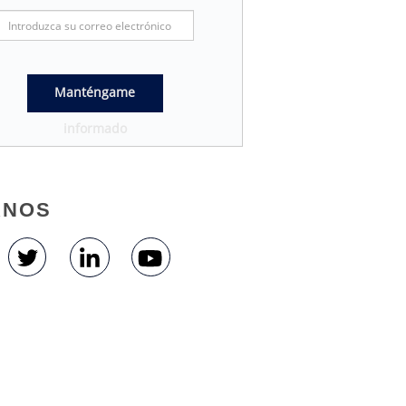
Manténgame
informado
ANOS