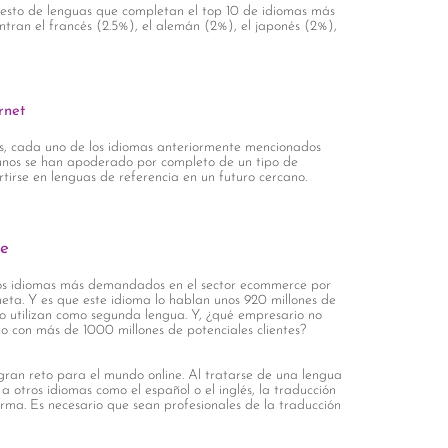
resto de lenguas que completan el top 10 de idiomas más
entran el francés (2.5%), el alemán (2%), el japonés (2%),
rnet
os, cada uno de los idiomas anteriormente mencionados
lgunos se han apoderado por completo de un tipo de
rtirse en lenguas de referencia en un futuro cercano.
ce
 los idiomas más demandados en el sector ecommerce por
eta. Y es que este idioma lo hablan unos 920 millones de
lo utilizan como segunda lengua. Y, ¿qué empresario no
do con más de 1000 millones de potenciales clientes?
gran reto para el mundo online. Al tratarse de una lengua
a otros idiomas como el español o el inglés, la traducción
rma. Es necesario que sean profesionales de la traducción