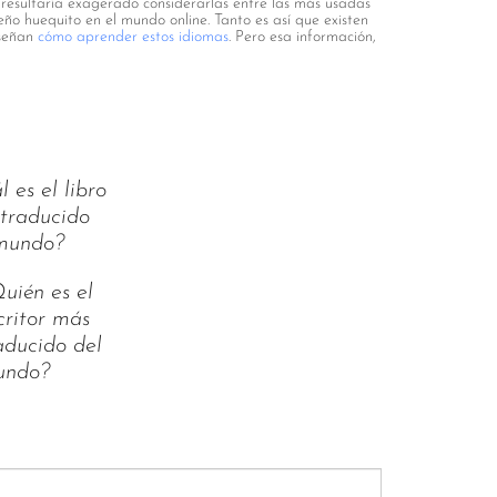
o, resultaría exagerado considerarlas entre las más usadas
ño huequito en el mundo online. Tanto es así que existen
nseñan
cómo aprender estos idiomas
. Pero esa información,
 es el libro
traducido
mundo?
uién es el
critor más
aducido del
undo?