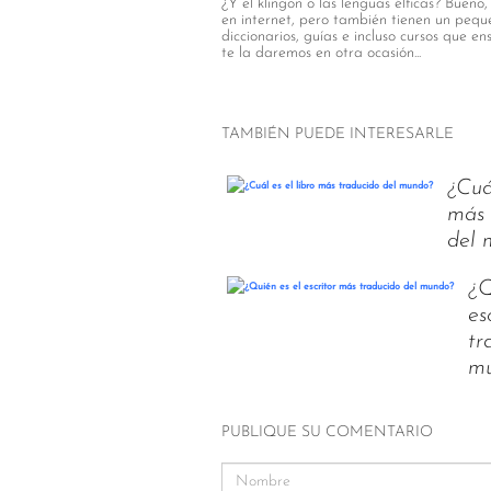
¿Y el klingon o las lenguas élficas? Buen
en internet, pero también tienen un peque
diccionarios, guías e incluso cursos que e
te la daremos en otra ocasión...
TAMBIÉN PUEDE INTERESARLE
¿Cuál
más 
del 
¿Q
es
tr
m
PUBLIQUE SU COMENTARIO