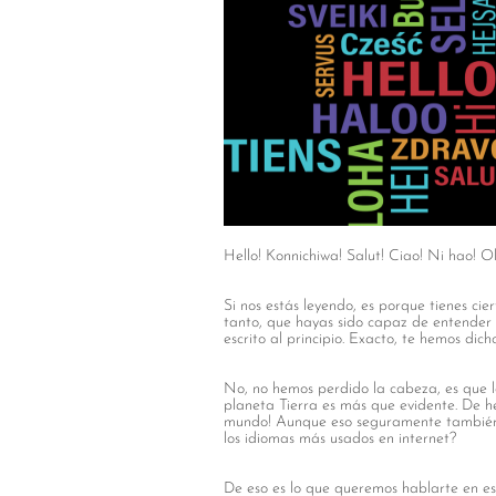
Hello! Konnichiwa! Salut! Ciao! Ni hao! O
Si nos estás leyendo, es porque tienes cie
tanto, que hayas sido capaz de entender 
escrito al principio. Exacto, te hemos dich
No, no hemos perdido la cabeza, es que la
planeta Tierra es más que evidente. De h
mundo! Aunque eso seguramente también l
los idiomas más usados en internet?
De eso es lo que queremos hablarte en est