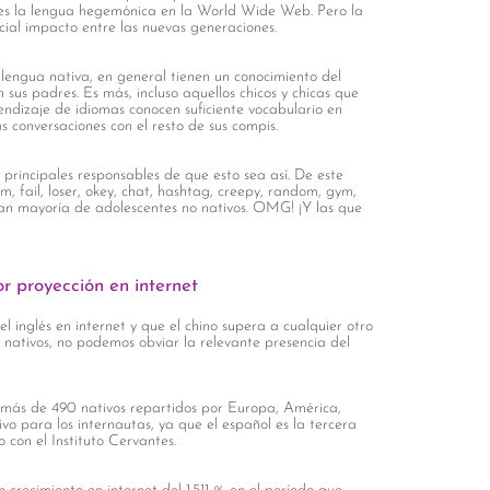
s es la lengua hegemónica en la World Wide Web. Pero la
cial impacto entre las nuevas generaciones.
 lengua nativa, en general tienen un conocimiento del
sus padres. Es más, incluso aquellos chicos y chicas que
rendizaje de idiomas conocen suficiente vocabulario en
 conversaciones con el resto de sus compis.
s principales responsables de que esto sea así. De este
 fail, loser, okey, chat, hashtag, creepy, random, gym,
an mayoría de adolescentes no nativos. OMG! ¡Y las que
r proyección en internet
 inglés en internet y que el chino supera a cualquier otro
nativos, no podemos obviar la relevante presencia del
más de 490 nativos repartidos por Europa, América,
vo para los internautas, ya que el español es la tercera
 con el Instituto Cervantes.