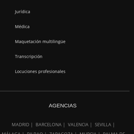
Jurídica
Médica
Maquetación multilingüe
Transcripción
Locuciones profesionales
AGENCIAS
MADRID |
BARCELONA |
VALENCIA |
SEVILLA |
MÁLAGA |
BILBAO |
ZARAGOZA |
MURCIA |
PALMA DE